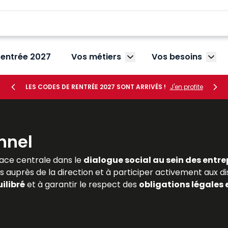
rentrée 2027
Vos métiers
Vos besoins
Afficher le sous-menu V
Affic
LES CODES DE RENTRÉE 2027 SONT ARRIVÉS !
J'en profite
nnel
ace centrale dans le
dialogue social au sein des entre
s auprès de la direction et à participer activement aux di
ilibré
et à garantir le respect des
obligations légales 
ivent maîtriser les règles encadrant leur désignation, leurs 
es
et complètes sur le
droit de la représentation du pe
lle. Dans un contexte marqué par la
transformation du t