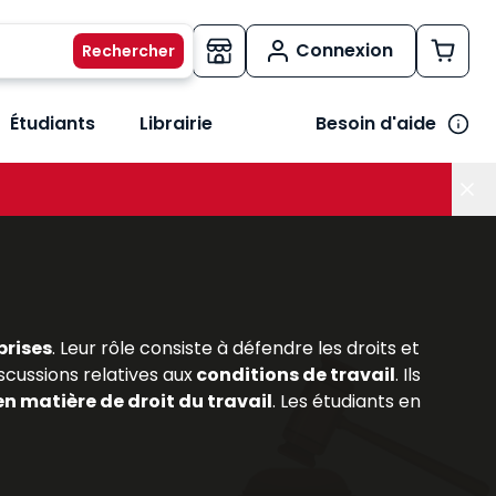
Connexion
Étudiants
Librairie
Besoin d'aide
os métiers
her le sous-menu Vos besoins
prises
. Leur rôle consiste à défendre les droits et
scussions relatives aux
conditions de travail
. Ils
en matière de droit du travail
. Les étudiants en
prérogatives et leurs missions. Les
ouvrages
rsonnel,
permettant de comprendre les enjeux
ravail
et les
évolutions législatives
, les