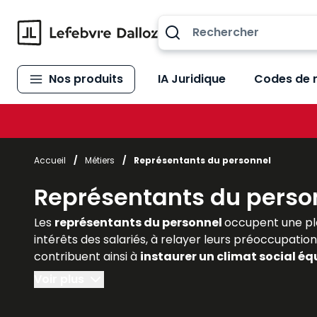
Allez au contenu
Nos produits
IA Juridique
Codes de 
Accueil
/
Métiers
/
Représentants du personnel
Représentants du perso
Les
représentants du personnel
occupent une pl
intérêts des salariés, à relayer leurs préoccupation
contribuent ainsi à
instaurer un climat social équ
droit, les juristes d’entreprise et les praticiens do
Voir plus
Lefebvre Dalloz
offrent des
analyses actualisé
juridiques et pratiques de cette fonction essentie