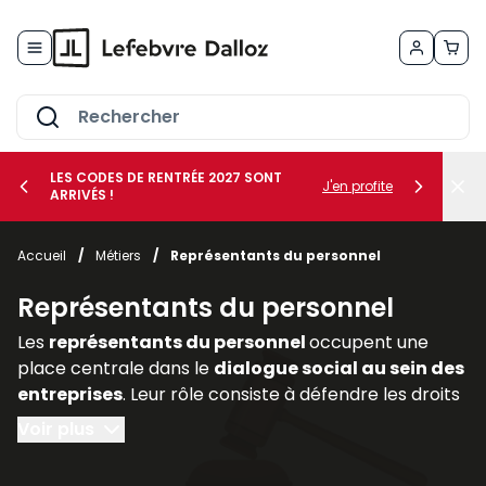
Allez au contenu
LES CODES DE RENTRÉE 2027 SONT
J'en profite
ARRIVÉS !
her le sous-menu Vos métiers
Accueil
/
Métiers
/
Représentants du personnel
her le sous-menu Vos besoins
Représentants du personnel
Les
représentants du personnel
occupent une
place centrale dans le
dialogue social au sein des
entreprises
. Leur rôle consiste à défendre les droits
et intérêts des salariés, à relayer leurs
Voir plus
préoccupations auprès de la direction et à
participer activement aux discussions relatives aux