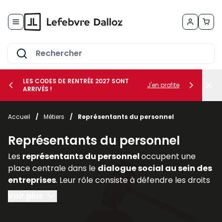
Allez au contenu
LES CODES DE RENTRÉE 2027 SONT
J'en profite
ARRIVÉS !
her le sous-menu Vos métiers
Accueil
/
Métiers
/
Représentants du personnel
her le sous-menu Vos besoins
Représentants du personnel
Les
représentants du personnel
occupent une
place centrale dans le
dialogue social au sein des
entreprises
. Leur rôle consiste à défendre les droits
et intérêts des salariés, à relayer leurs
Voir plus
préoccupations auprès de la direction et à
participer activement aux discussions relatives aux