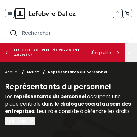
Allez au contenu
LES CODES DE RENTRÉE 2027 SONT
J'en profite
ARRIVÉS !
her le sous-menu Vos métiers
Accueil
/
Métiers
/
Représentants du personnel
her le sous-menu Vos besoins
Représentants du personnel
Les
représentants du personnel
occupent une
place centrale dans le
dialogue social au sein des
entreprises
. Leur rôle consiste à défendre les droits
et intérêts des salariés, à relayer leurs
Voir plus
préoccupations auprès de la direction et à
participer activement aux discussions relatives aux