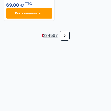
TTC
69,00 €
Pré-commander
Finance d'entreprise 2027. 25e éd. à 69,00 € TTC
1
2
3
4
5
6
7