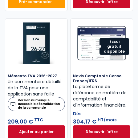
Pré-commander
Découvrir l'offre
Mémento Comptable 2027 à 199,00 € TTC
Navis Fiscal à part
Dès
440,58 €
HT/mois
Essai
gratuit
disponible
Mémento TVA 2026-2027
Navis Comptable Conso
France/IFRS
Un commentaire détaillé
La plateforme de
de la TVA pour une
référence en matière de
application sans faille
comptabilité et
Version numérique
accessible dès validation
d'information financière.
de la commande
Dès
TTC
HT/mois
209,00 €
304,17 €
Ajouter au panier
Découvrir l'offre
Mémento TVA 2026-2027 à 209,00 € TTC
Navis Comptable C