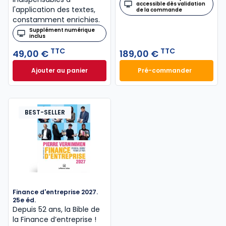
accessible dès validation
l'application des textes,
de la commande
constamment enrichies.
Supplément numérique
inclus
TTC
TTC
49,00 €
189,00 €
Ajouter au panier
Pré-commander
Code civil 2027, annoté à 49,00 € TTC
Mémento Sociétés
BEST-SELLER
Finance d'entreprise 2027.
25e éd.
Depuis 52 ans, la Bible de
la Finance d’entreprise​ !