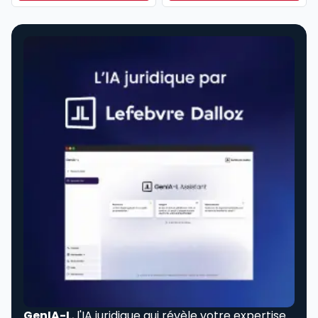
Dès
304,17 €
HT/mois
GenIA-L
, l'IA juridique qui révèle votre expertise