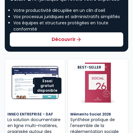
Votre productivité décuplée en un clin d’oeil
Vos processus juridiques et administratifs simplifiés
Vos équipes et structures protégées en toute
conformité
Découvrir
BEST-SELLER
Essai
gratuit
disponible
INNEO ENTREPRISE - DAF
Mémento Social 2026
La solution documentaire
Synthèse pratique de
en ligne multi-matières,
l'ensemble de la
organisée autour des
réglementation sociale