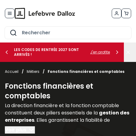
Allez au contenu
LES CODES DE RENTRÉE 2027 SONT
J'en profite
ARRIVÉS !
her le sous-menu Vos métiers
Accueil
/
Métiers
/
Fonctions financières et comptables
her le sous-menu Vos besoins
Fonctions financières et
comptables
La direction financière et la fonction comptable
constituent deux piliers essentiels de la
gestion des
entreprises
. Elles garantissent la fiabilité de
l’information financière, assurent la
conformité
Voir plus
avec les
obligations légales
et accompagnent les