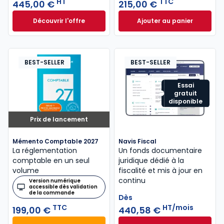
HT
TTC
445,00 €
215,00 €
Découvrir l'offre
Ajouter au panier
GenIA-L DAF à partir de
Mémento Fiscal 20
Dès
445,00 €
HT
BEST-SELLER
BEST-SELLER
Essai
gratuit
disponible
Prix de lancement
Mémento Comptable 2027
Navis Fiscal
La réglementation
Un fonds documentaire
comptable en un seul
juridique dédié à la
volume
fiscalité et mis à jour en
continu
Version numérique
accessible dès validation
de la commande
Dès
TTC
HT/mois
199,00 €
440,58 €