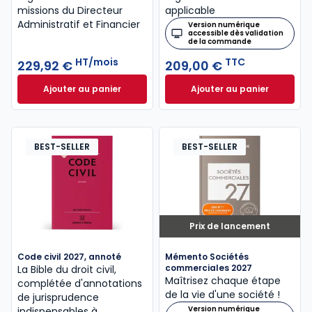
missions du Directeur
applicable
Administratif et Financier
Version numérique
accessible dès validation
de la commande
HT/mois
TTC
229,92 €
209,00 €
Ajouter au panier
Ajouter au panier
INNEO ENTREPRISE - DAF à 229,92 €
Mémento Social 20
HT/mois
BEST-SELLER
BEST-SELLER
Prix de lancement
Code civil 2027, annoté
Mémento Sociétés
commerciales 2027
La Bible du droit civil,
Maîtrisez chaque étape
complétée d'annotations
de la vie d'une société !
de jurisprudence
Version numérique
indispensables à