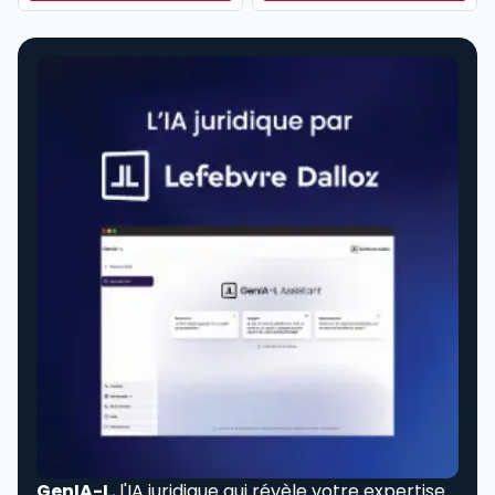
Dès
304,17 €
HT/mois
GenIA-L
, l'IA juridique qui révèle votre expertise