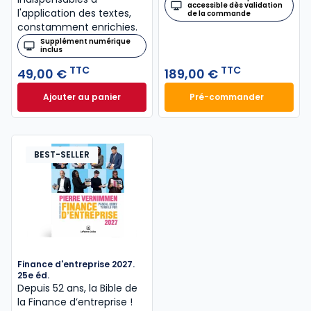
accessible dès validation
l'application des textes,
de la commande
constamment enrichies.
Supplément numérique
inclus
TTC
TTC
49,00 €
189,00 €
Ajouter au panier
Pré-commander
Code civil 2027, annoté à 49,00 € TTC
Mémento Sociétés
BEST-SELLER
Finance d'entreprise 2027.
25e éd.
Depuis 52 ans, la Bible de
la Finance d’entreprise​ !