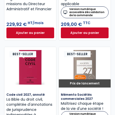
missions du Directeur
applicable
Administratif et Financier
Version numérique
accessible dès validation
de la commande
HT/mois
TTC
229,92 €
209,00 €
Ajouter au panier
Ajouter au panier
INNEO ENTREPRISE - DAF à 229,92 €
Mémento Social 20
HT/mois
BEST-SELLER
BEST-SELLER
Prix de lancement
Code civil 2027, annoté
Mémento Sociétés
commerciales 2027
La Bible du droit civil,
Maîtrisez chaque étape
complétée d'annotations
de la vie d'une société !
de jurisprudence
Version numérique
indispensables à