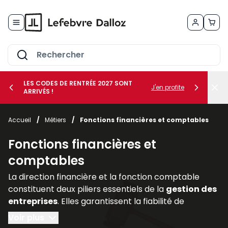
Allez au contenu
LES CODES DE RENTRÉE 2027 SONT
J'en profite
ARRIVÉS !
her le sous-menu Vos métiers
Accueil
/
Métiers
/
Fonctions financières et comptables
her le sous-menu Vos besoins
Fonctions financières et
comptables
La direction financière et la fonction comptable
constituent deux piliers essentiels de la
gestion des
entreprises
. Elles garantissent la fiabilité de
l’information financière, assurent la
conformité
Voir plus
avec les
obligations légales
et accompagnent les