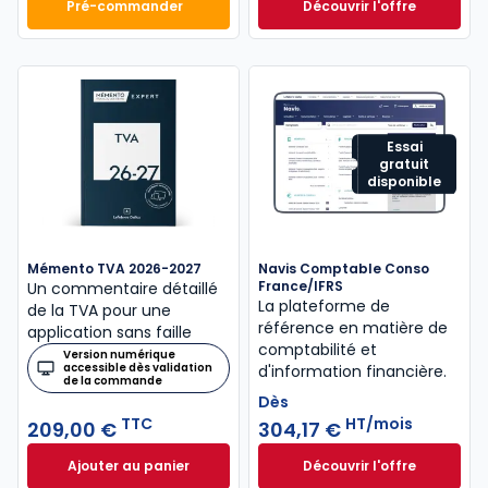
Pré-commander
Découvrir l'offre
Mémento Comptable 2027 à 199,00 € TTC
Navis Fiscal à part
Dès
440,58 €
HT/mois
Essai
gratuit
disponible
Mémento TVA 2026-2027
Navis Comptable Conso
France/IFRS
Un commentaire détaillé
La plateforme de
de la TVA pour une
référence en matière de
application sans faille
comptabilité et
Version numérique
accessible dès validation
d'information financière.
de la commande
Dès
TTC
HT/mois
209,00 €
304,17 €
Ajouter au panier
Découvrir l'offre
Mémento TVA 2026-2027 à 209,00 € TTC
Navis Comptable C