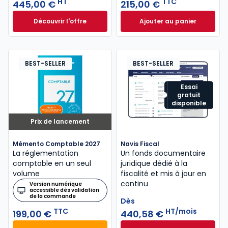
HT
TTC
445,00 €
215,00 €
Découvrir l'offre
Ajouter au panier
GenIA-L DAF à partir de
Mémento Fiscal 20
Dès
445,00 €
HT
BEST-SELLER
BEST-SELLER
Essai
gratuit
disponible
Prix de lancement
Mémento Comptable 2027
Navis Fiscal
La réglementation
Un fonds documentaire
comptable en un seul
juridique dédié à la
volume
fiscalité et mis à jour en
continu
Version numérique
accessible dès validation
de la commande
Dès
TTC
HT/mois
199,00 €
440,58 €