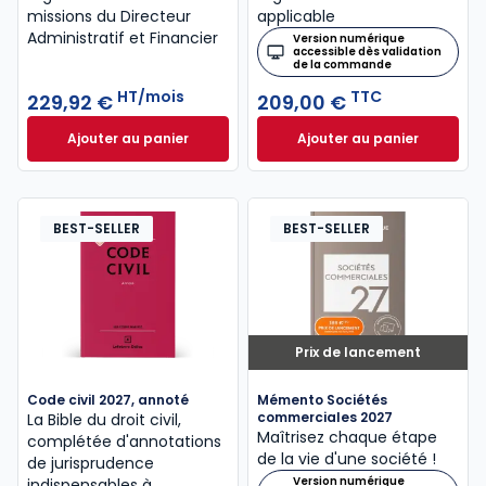
missions du Directeur
applicable
Administratif et Financier
Version numérique
accessible dès validation
de la commande
HT/mois
TTC
229,92 €
209,00 €
Ajouter au panier
Ajouter au panier
INNEO ENTREPRISE - DAF à 229,92 €
Mémento Social 20
HT/mois
BEST-SELLER
BEST-SELLER
Prix de lancement
Code civil 2027, annoté
Mémento Sociétés
commerciales 2027
La Bible du droit civil,
Maîtrisez chaque étape
complétée d'annotations
de la vie d'une société !
de jurisprudence
Version numérique
indispensables à