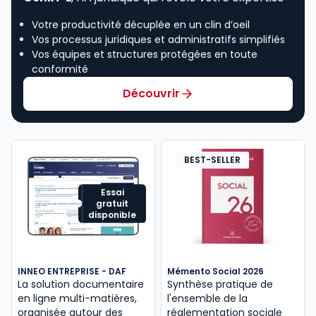
Votre productivité décuplée en un clin d’oeil
Vos processus juridiques et administratifs simplifiés
Vos équipes et structures protégées en toute
conformité
Découvrir
BEST-SELLER
Essai
gratuit
disponible
INNEO ENTREPRISE - DAF
Mémento Social 2026
La solution documentaire
Synthèse pratique de
en ligne multi-matières,
l'ensemble de la
organisée autour des
réglementation sociale