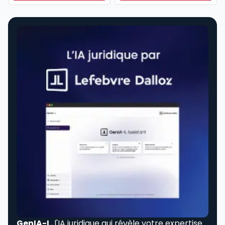
Dès
304,17 €
HT/mois
GenIA-L
, l'IA juridique qui révèle votre expertise