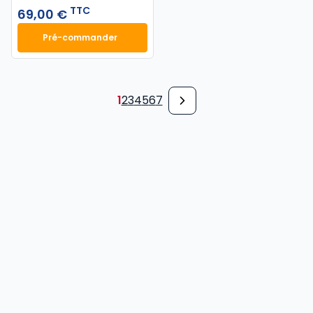
TTC
69,00 €
Pré-commander
Finance d'entreprise 2027. 25e éd. à 69,00 € TTC
1
2
3
4
5
6
7