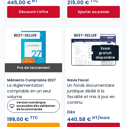
HT
TTC
445,00 €
215,00 €
Découvrir l'offre
Ajouter au panier
GenIA-L DAF à partir de
Mémento Fiscal 20
Dès
445,00 €
HT
BEST-SELLER
BEST-SELLER
Essai
gratuit
disponible
Prix de lancement
Mémento Comptable 2027
Navis Fiscal
La réglementation
Un fonds documentaire
comptable en un seul
juridique dédié à la
volume
fiscalité et mis à jour en
continu
Version numérique
accessible dès validation
de la commande
Dès
TTC
HT/mois
199,00 €
440,58 €