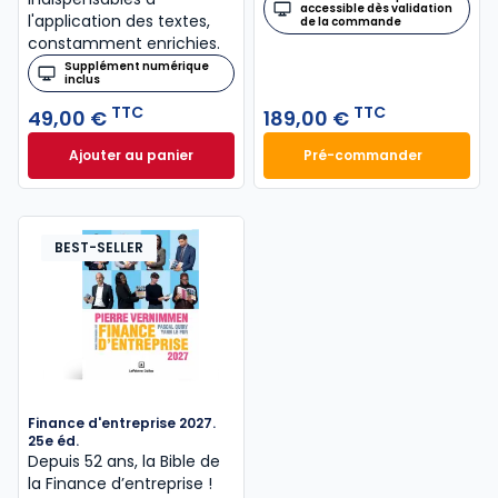
accessible dès validation
l'application des textes,
de la commande
constamment enrichies.
Supplément numérique
inclus
TTC
TTC
49,00 €
189,00 €
Ajouter au panier
Pré-commander
Code civil 2027, annoté à 49,00 € TTC
Mémento Sociétés
BEST-SELLER
Finance d'entreprise 2027.
25e éd.
Depuis 52 ans, la Bible de
la Finance d’entreprise​ !