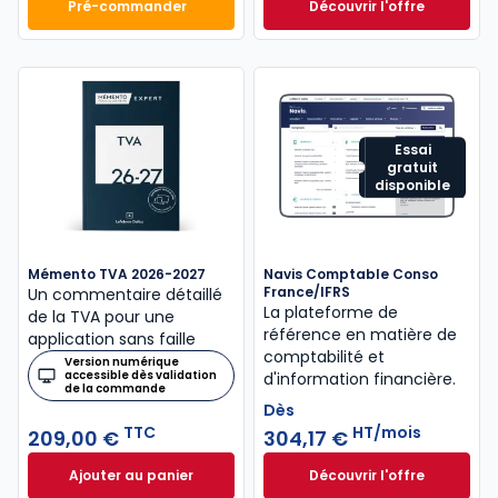
Pré-commander
Découvrir l'offre
Mémento Comptable 2027 à 199,00 € TTC
Navis Fiscal à part
Dès
440,58 €
HT/mois
Essai
gratuit
disponible
Mémento TVA 2026-2027
Navis Comptable Conso
France/IFRS
Un commentaire détaillé
La plateforme de
de la TVA pour une
référence en matière de
application sans faille
comptabilité et
Version numérique
accessible dès validation
d'information financière.
de la commande
Dès
TTC
HT/mois
209,00 €
304,17 €
Ajouter au panier
Découvrir l'offre
Mémento TVA 2026-2027 à 209,00 € TTC
Navis Comptable C