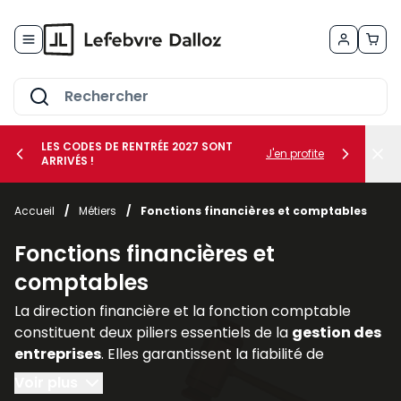
Allez au contenu
LES CODES DE RENTRÉE 2027 SONT
J'en profite
ARRIVÉS !
her le sous-menu Vos métiers
Accueil
/
Métiers
/
Fonctions financières et comptables
her le sous-menu Vos besoins
Fonctions financières et
comptables
La direction financière et la fonction comptable
constituent deux piliers essentiels de la
gestion des
entreprises
. Elles garantissent la fiabilité de
l’information financière, assurent la
conformité
Voir plus
avec les
obligations légales
et accompagnent les