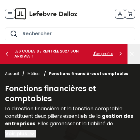
Allez au contenu
LES CODES DE RENTRÉE 2027 SONT
J'en profite
ARRIVÉS !
her le sous-menu Vos métiers
Accueil
/
Métiers
/
Fonctions financières et comptables
her le sous-menu Vos besoins
Fonctions financières et
comptables
La direction financière et la fonction comptable
constituent deux piliers essentiels de la
gestion des
entreprises
. Elles garantissent la fiabilité de
l’information financière, assurent la
conformité
Voir plus
avec les
obligations légales
et accompagnent les