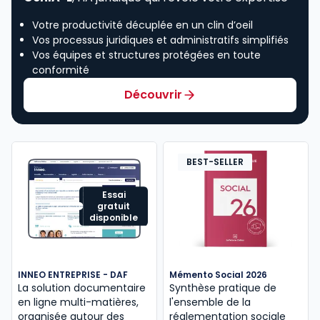
Votre productivité décuplée en un clin d’oeil
Vos processus juridiques et administratifs simplifiés
Vos équipes et structures protégées en toute
conformité
Découvrir
BEST-SELLER
Essai
gratuit
disponible
INNEO ENTREPRISE - DAF
Mémento Social 2026
La solution documentaire
Synthèse pratique de
en ligne multi-matières,
l'ensemble de la
organisée autour des
réglementation sociale