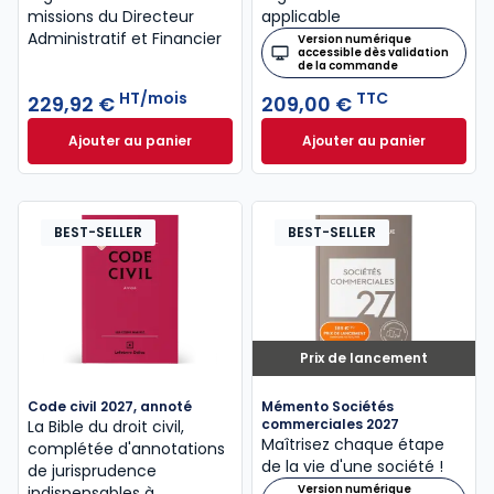
missions du Directeur
applicable
Administratif et Financier
Version numérique
accessible dès validation
de la commande
HT/mois
TTC
229,92 €
209,00 €
Ajouter au panier
Ajouter au panier
INNEO ENTREPRISE - DAF à 229,92 €
Mémento Social 20
HT/mois
BEST-SELLER
BEST-SELLER
Prix de lancement
Code civil 2027, annoté
Mémento Sociétés
commerciales 2027
La Bible du droit civil,
Maîtrisez chaque étape
complétée d'annotations
de la vie d'une société !
de jurisprudence
Version numérique
indispensables à