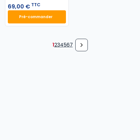
TTC
69,00 €
Pré-commander
Finance d'entreprise 2027. 25e éd. à 69,00 € TTC
1
2
3
4
5
6
7