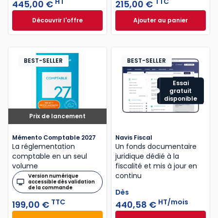
HT
TTC
445,00 €
215,00 €
Découvrir l'offre
Ajouter au panier
GenIA-L DAF à partir de
Mémento Fiscal 20
Dès
445,00 €
HT
BEST-SELLER
BEST-SELLER
Essai
gratuit
disponible
Prix de lancement
Mémento Comptable 2027
Navis Fiscal
La réglementation
Un fonds documentaire
comptable en un seul
juridique dédié à la
volume
fiscalité et mis à jour en
continu
Version numérique
accessible dès validation
de la commande
Dès
TTC
HT/mois
199,00 €
440,58 €