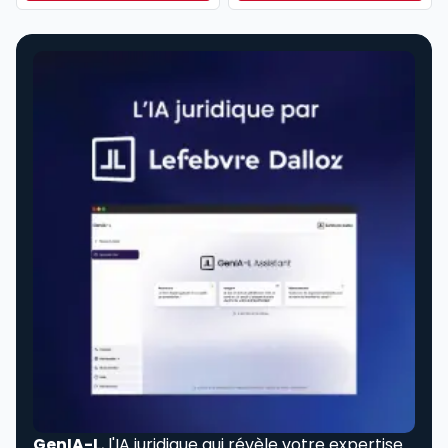
Dès
304,17 €
HT/mois
GenIA-L
, l'IA juridique qui révèle votre expertise