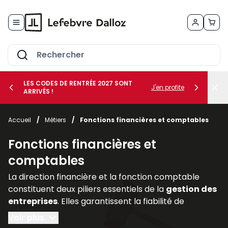
Allez au contenu
LES CODES DE RENTRÉE 2027 SONT
J'en profite
ARRIVÉS !
her le sous-menu Vos métiers
Accueil
/
Métiers
/
Fonctions financières et comptables
her le sous-menu Vos besoins
Fonctions financières et
comptables
La direction financière et la fonction comptable
constituent deux piliers essentiels de la
gestion des
entreprises
. Elles garantissent la fiabilité de
l’information financière, assurent la
conformité
Voir plus
avec les
obligations légales
et accompagnent les