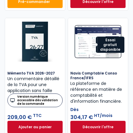
Pré-commander
Découvrir l'offre
Mémento Comptable 2027 à 199,00 € TTC
Navis Fiscal à part
Dès
440,58 €
HT/mois
Essai
gratuit
disponible
Mémento TVA 2026-2027
Navis Comptable Conso
France/IFRS
Un commentaire détaillé
La plateforme de
de la TVA pour une
référence en matière de
application sans faille
comptabilité et
Version numérique
accessible dès validation
d'information financière.
de la commande
Dès
TTC
HT/mois
209,00 €
304,17 €
Ajouter au panier
Découvrir l'offre
Mémento TVA 2026-2027 à 209,00 € TTC
Navis Comptable C