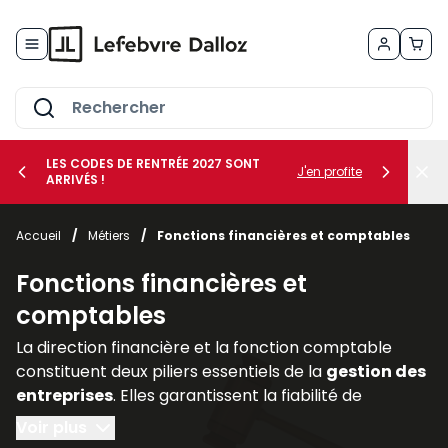
Allez au contenu
LES CODES DE RENTRÉE 2027 SONT
J'en profite
ARRIVÉS !
her le sous-menu Vos métiers
Accueil
/
Métiers
/
Fonctions financières et comptables
her le sous-menu Vos besoins
Fonctions financières et
comptables
La direction financière et la fonction comptable
constituent deux piliers essentiels de la
gestion des
entreprises
. Elles garantissent la fiabilité de
l’information financière, assurent la
conformité
Voir plus
avec les
obligations légales
et accompagnent les