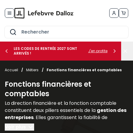
Allez au contenu
LES CODES DE RENTRÉE 2027 SONT
J'en profite
ARRIVÉS !
her le sous-menu Vos métiers
Accueil
/
Métiers
/
Fonctions financières et comptables
her le sous-menu Vos besoins
Fonctions financières et
comptables
La direction financière et la fonction comptable
constituent deux piliers essentiels de la
gestion des
entreprises
. Elles garantissent la fiabilité de
l’information financière, assurent la
conformité
Voir plus
avec les
obligations légales
et accompagnent les