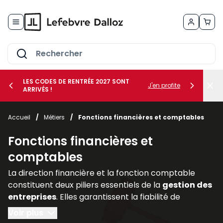
Allez au contenu
LES CODES DE RENTRÉE 2027 SONT
J'en profite
ARRIVÉS !
her le sous-menu Vos métiers
Accueil
/
Métiers
/
Fonctions financières et comptables
her le sous-menu Vos besoins
Fonctions financières et
comptables
La direction financière et la fonction comptable
constituent deux piliers essentiels de la
gestion des
entreprises
. Elles garantissent la fiabilité de
l’information financière, assurent la
conformité
Voir plus
avec les
obligations légales
et accompagnent les