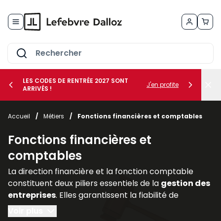
Allez au contenu
LES CODES DE RENTRÉE 2027 SONT
J'en profite
ARRIVÉS !
her le sous-menu Vos métiers
Accueil
/
Métiers
/
Fonctions financières et comptables
her le sous-menu Vos besoins
Fonctions financières et
comptables
La direction financière et la fonction comptable
constituent deux piliers essentiels de la
gestion des
entreprises
. Elles garantissent la fiabilité de
l’information financière, assurent la
conformité
Voir plus
avec les
obligations légales
et accompagnent les