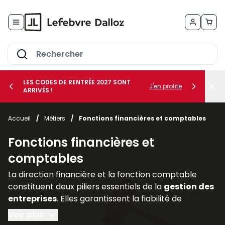
Allez au contenu
LES CODES DE RENTRÉE 2027 SONT
J'en profite
ARRIVÉS !
her le sous-menu Vos métiers
Accueil
/
Métiers
/
Fonctions financières et comptables
her le sous-menu Vos besoins
Fonctions financières et
comptables
La direction financière et la fonction comptable
constituent deux piliers essentiels de la
gestion des
entreprises
. Elles garantissent la fiabilité de
l’information financière, assurent la
conformité
Voir plus
avec les
obligations légales
et accompagnent les