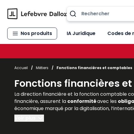
Allez au contenu
Nos produits
IA Juridique
Codes de 
Accueil
/
Métiers
/
Fonctions financières et comptables
Fonctions financières e
La direction financière et la fonction comptable con
financière, assurent la
conformité
avec les
obliga
économique marqué par la digitalisation, l’internat
jamais centrales. Pour les étudiants en gestion, en
Voir plus
indispensable. Les
ouvrages Lefebvre Dalloz
offre
pratiques pour éclairer les professionnels. Ils pe