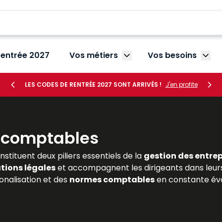
rentrée 2027
Vos métiers
Vos besoins
Afficher le sous-menu V
Affic
LES CODES DE RENTRÉE 2027 SONT ARRIVÉS !
J'en profite
t comptables
stituent deux piliers essentiels de la
gestion des entrep
tions légales
et accompagnent les dirigeants dans leurs
ionalisation et des
normes comptables
en constante évo
 finance ou en comptabilité, comme pour les praticiens, c
nt une expertise reconnue en matière financière et compt
rmettent de maîtriser les normes, d’anticiper les évolut