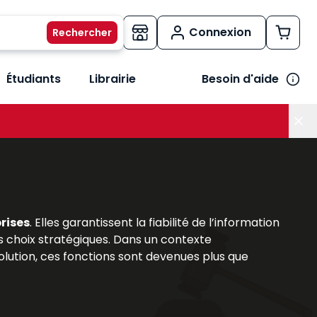
Connexion
Étudiants
Librairie
Besoin d'aide
os métiers
her le sous-menu Vos besoins
rises
. Elles garantissent la fiabilité de l’information
 choix stratégiques. Dans un contexte
lution, ces fonctions sont devenues plus que
omprendre leur rôle et leurs missions est
able, associant analyses théoriques et outils
ions réglementaires et d’accompagner efficacement