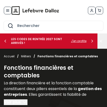
Allez au contenu
LES CODES DE RENTRÉE 2027 SONT
J'en profite
ARRIVÉS !
her le sous-menu Vos métiers
Accueil
/
Métiers
/
Fonctions financières et comptables
her le sous-menu Vos besoins
Fonctions financières et
comptables
La direction financière et la fonction comptable
constituent deux piliers essentiels de la
gestion des
entreprises
. Elles garantissent la fiabilité de
l’information financière, assurent la
conformité
Voir plus
avec les
obligations légales
et accompagnent les