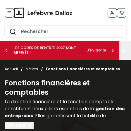
Allez au contenu
LES CODES DE RENTRÉE 2027 SONT
J'en profite
ARRIVÉS !
her le sous-menu Vos métiers
Accueil
/
Métiers
/
Fonctions financières et comptables
her le sous-menu Vos besoins
Fonctions financières et
comptables
La direction financière et la fonction comptable
constituent deux piliers essentiels de la
gestion des
entreprises
. Elles garantissent la fiabilité de
l’information financière, assurent la
conformité
Voir plus
avec les
obligations légales
et accompagnent les