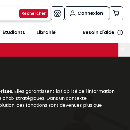
Connexion
Étudiants
Librairie
Besoin d'aide
os métiers
her le sous-menu Vos besoins
rises
. Elles garantissent la fiabilité de l’information
 choix stratégiques. Dans un contexte
lution, ces fonctions sont devenues plus que
omprendre leur rôle et leurs missions est
able, associant analyses théoriques et outils
ions réglementaires et d’accompagner efficacement