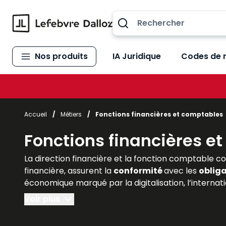
Allez au contenu
Nos produits
IA Juridique
Codes de 
Accueil
/
Métiers
/
Fonctions financières et comptables
Fonctions financières e
La direction financière et la fonction comptable con
financière, assurent la
conformité
avec les
obliga
économique marqué par la digitalisation, l’internat
jamais centrales. Pour les étudiants en gestion, en
Voir plus
indispensable. Les
ouvrages Lefebvre Dalloz
offre
pratiques pour éclairer les professionnels. Ils pe