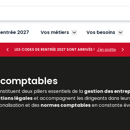
rentrée 2027
Vos métiers
Vos besoins
Afficher le sous-menu V
Affic
LES CODES DE RENTRÉE 2027 SONT ARRIVÉS !
J'en profite
t comptables
stituent deux piliers essentiels de la
gestion des entrep
tions légales
et accompagnent les dirigeants dans leurs
ionalisation et des
normes comptables
en constante évo
 finance ou en comptabilité, comme pour les praticiens, c
nt une expertise reconnue en matière financière et compt
rmettent de maîtriser les normes, d’anticiper les évolut