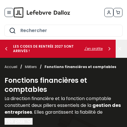
Allez au contenu
LES CODES DE RENTRÉE 2027 SONT
J'en profite
ARRIVÉS !
her le sous-menu Vos métiers
Accueil
/
Métiers
/
Fonctions financières et comptables
her le sous-menu Vos besoins
Fonctions financières et
comptables
La direction financière et la fonction comptable
constituent deux piliers essentiels de la
gestion des
entreprises
. Elles garantissent la fiabilité de
l’information financière, assurent la
conformité
Voir plus
avec les
obligations légales
et accompagnent les