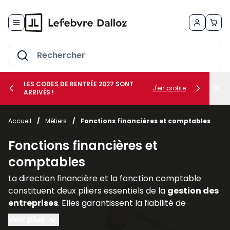
Allez au contenu
LES CODES DE RENTRÉE 2027 SONT
J'en profite
ARRIVÉS !
her le sous-menu Vos métiers
Accueil
/
Métiers
/
Fonctions financières et comptables
her le sous-menu Vos besoins
Fonctions financières et
comptables
La direction financière et la fonction comptable
constituent deux piliers essentiels de la
gestion des
entreprises
. Elles garantissent la fiabilité de
l’information financière, assurent la
conformité
Voir plus
avec les
obligations légales
et accompagnent les