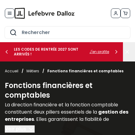
Allez au contenu
LES CODES DE RENTRÉE 2027 SONT
J'en profite
ARRIVÉS !
her le sous-menu Vos métiers
Accueil
/
Métiers
/
Fonctions financières et comptables
her le sous-menu Vos besoins
Fonctions financières et
comptables
La direction financière et la fonction comptable
constituent deux piliers essentiels de la
gestion des
entreprises
. Elles garantissent la fiabilité de
l’information financière, assurent la
conformité
Voir plus
avec les
obligations légales
et accompagnent les