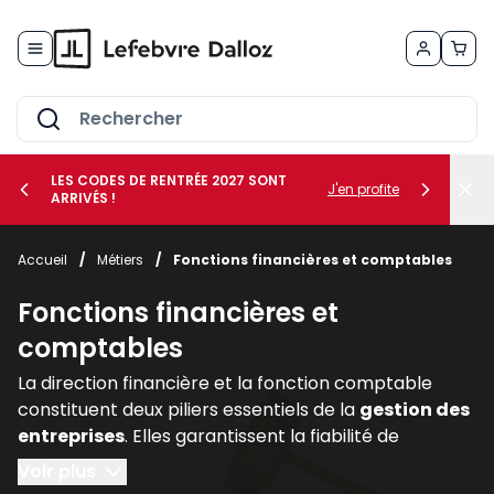
Allez au contenu
LES CODES DE RENTRÉE 2027 SONT
J'en profite
ARRIVÉS !
her le sous-menu Vos métiers
Accueil
/
Métiers
/
Fonctions financières et comptables
her le sous-menu Vos besoins
Fonctions financières et
comptables
La direction financière et la fonction comptable
constituent deux piliers essentiels de la
gestion des
entreprises
. Elles garantissent la fiabilité de
l’information financière, assurent la
conformité
Voir plus
avec les
obligations légales
et accompagnent les