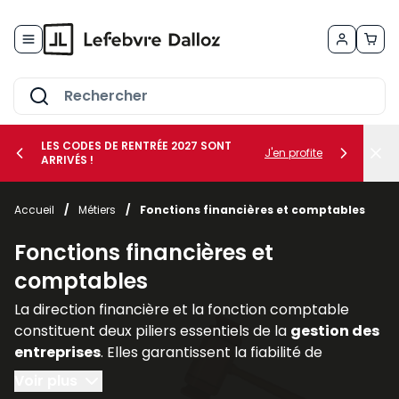
Allez au contenu
LES CODES DE RENTRÉE 2027 SONT
J'en profite
ARRIVÉS !
her le sous-menu Vos métiers
Accueil
/
Métiers
/
Fonctions financières et comptables
her le sous-menu Vos besoins
Fonctions financières et
comptables
La direction financière et la fonction comptable
constituent deux piliers essentiels de la
gestion des
entreprises
. Elles garantissent la fiabilité de
l’information financière, assurent la
conformité
Voir plus
avec les
obligations légales
et accompagnent les