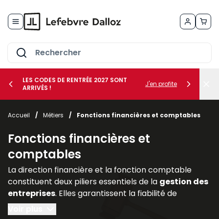
Allez au contenu
LES CODES DE RENTRÉE 2027 SONT
J'en profite
ARRIVÉS !
her le sous-menu Vos métiers
Accueil
/
Métiers
/
Fonctions financières et comptables
her le sous-menu Vos besoins
Fonctions financières et
comptables
La direction financière et la fonction comptable
constituent deux piliers essentiels de la
gestion des
entreprises
. Elles garantissent la fiabilité de
l’information financière, assurent la
conformité
Voir plus
avec les
obligations légales
et accompagnent les