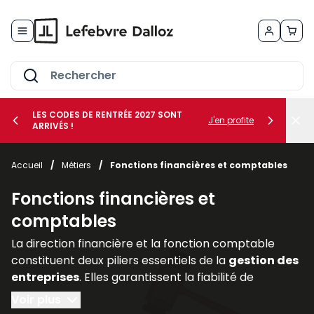
Allez au contenu
LES CODES DE RENTRÉE 2027 SONT
J'en profite
ARRIVÉS !
her le sous-menu Vos métiers
Accueil
/
Métiers
/
Fonctions financières et comptables
her le sous-menu Vos besoins
Fonctions financières et
comptables
La direction financière et la fonction comptable
constituent deux piliers essentiels de la
gestion des
entreprises
. Elles garantissent la fiabilité de
l’information financière, assurent la
conformité
Voir plus
avec les
obligations légales
et accompagnent les