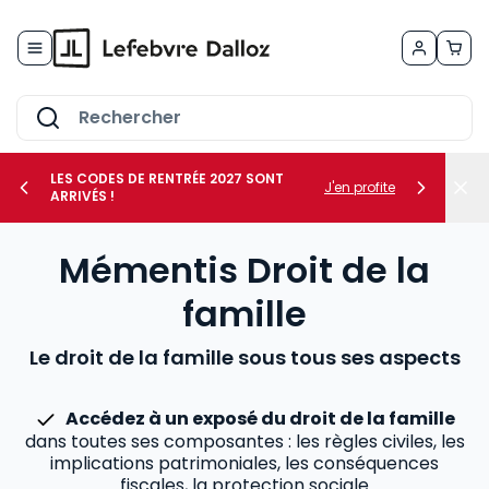
Allez au contenu
LES CODES DE RENTRÉE 2027 SONT
J'en profite
ARRIVÉS !
her le sous-menu Vos métiers
Mémentis Droit de la
her le sous-menu Vos besoins
famille
Le droit de la famille sous tous ses aspects
Accédez à un exposé du droit de la famille
dans toutes ses composantes : les règles civiles, les
implications patrimoniales, les conséquences
fiscales, la protection sociale