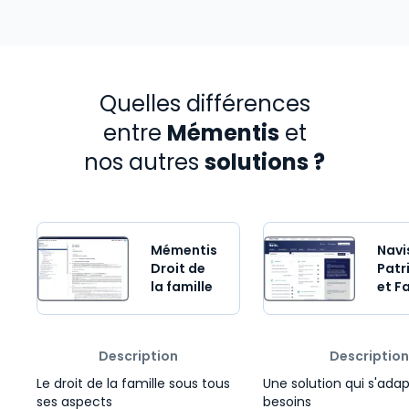
Quelles différences
entre
Mémentis
et
nos autres
solutions ?
Comparer des produits
Mémentis
Navi
Droit de
Patr
la famille
et F
Description
Description
Le droit de la famille sous tous
Une solution qui s'ada
ses aspects
besoins