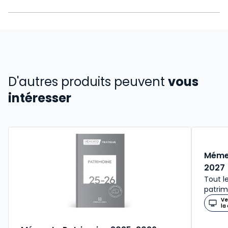
D'autres produits peuvent
vous
intéresser
Mémen
2027
Tout le
patrim
Ve
la