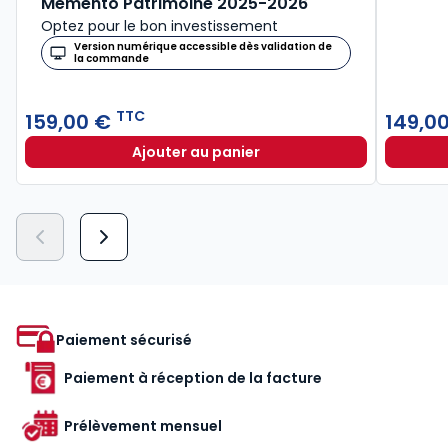
Mémento Patrimoine 2025-2026
Optez pour le bon investissement
Version numérique accessible dès validation de
la commande
TTC
159,00 €
149,0
Ajouter au panier
Mémento Patrimoine 2025-2026 à
Paiement sécurisé
Paiement à réception de la facture
Prélèvement mensuel