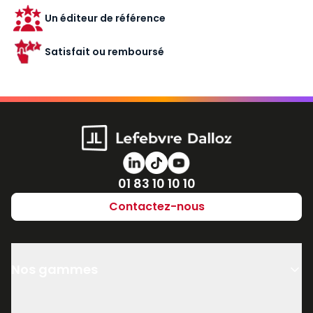
Un éditeur de référence
Satisfait ou remboursé
Numéro de téléphone
01 83 10 10 10
Contactez-nous
Nos gammes