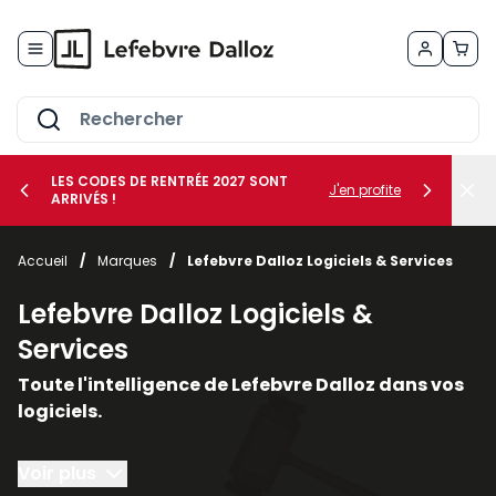
Allez au contenu
LES CODES DE RENTRÉE 2027 SONT
J'en profite
ARRIVÉS !
her le sous-menu Vos métiers
Accueil
/
Marques
/
Lefebvre Dalloz Logiciels & Services
her le sous-menu Vos besoins
Lefebvre Dalloz Logiciels &
Services
Toute l'intelligence de Lefebvre Dalloz dans vos
logiciels.
Conçus autour du droit et de la conformité, nos
Voir plus
solutions logicielles et nos services vous