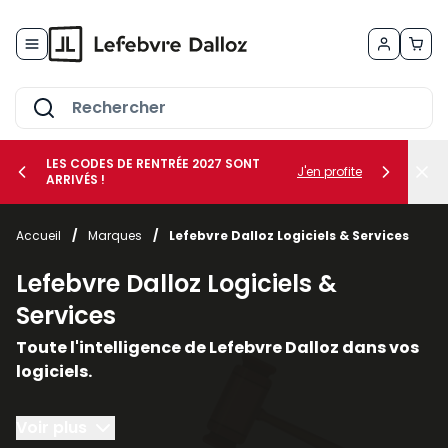
Allez au contenu
LES CODES DE RENTRÉE 2027 SONT
J'en profite
ARRIVÉS !
her le sous-menu Vos métiers
Accueil
/
Marques
/
Lefebvre Dalloz Logiciels & Services
her le sous-menu Vos besoins
Lefebvre Dalloz Logiciels &
Services
Toute l'intelligence de Lefebvre Dalloz dans vos
logiciels.
Conçus autour du droit et de la conformité, nos
Voir plus
solutions logicielles et nos services vous