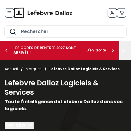
Allez au contenu
LES CODES DE RENTRÉE 2027 SONT
J'en profite
ARRIVÉS !
her le sous-menu Vos métiers
Accueil
/
Marques
/
Lefebvre Dalloz Logiciels & Services
her le sous-menu Vos besoins
Lefebvre Dalloz Logiciels &
Services
Toute l'intelligence de Lefebvre Dalloz dans vos
logiciels.
Conçus autour du droit et de la conformité, nos
Voir plus
solutions logicielles et nos services vous