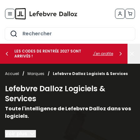
Allez au contenu
LES CODES DE RENTRÉE 2027 SONT
J'en profite
ARRIVÉS !
her le sous-menu Vos métiers
Accueil
/
Marques
/
Lefebvre Dalloz Logiciels & Services
her le sous-menu Vos besoins
Lefebvre Dalloz Logiciels &
Services
Toute l'intelligence de Lefebvre Dalloz dans vos
logiciels.
Conçus autour du droit et de la conformité, nos
Voir plus
solutions logicielles et nos services vous