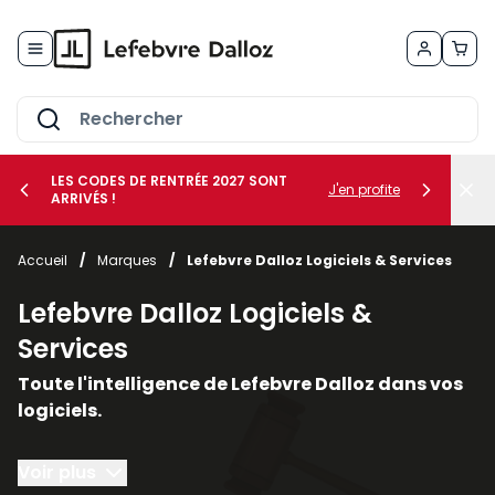
Allez au contenu
LES CODES DE RENTRÉE 2027 SONT
J'en profite
ARRIVÉS !
her le sous-menu Vos métiers
Accueil
/
Marques
/
Lefebvre Dalloz Logiciels & Services
her le sous-menu Vos besoins
Lefebvre Dalloz Logiciels &
Services
Toute l'intelligence de Lefebvre Dalloz dans vos
logiciels.
Conçus autour du droit et de la conformité, nos
Voir plus
solutions logicielles et nos services vous