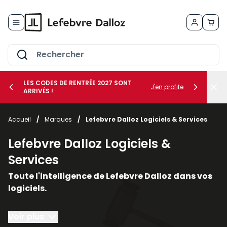
Allez au contenu
LES CODES DE RENTRÉE 2027 SONT
J'en profite
ARRIVÉS !
her le sous-menu Vos métiers
Accueil
/
Marques
/
Lefebvre Dalloz Logiciels & Services
her le sous-menu Vos besoins
Lefebvre Dalloz Logiciels &
Services
Toute l'intelligence de Lefebvre Dalloz dans vos
logiciels.
Conçus autour du droit et de la conformité, nos
Voir plus
solutions logicielles et nos services vous