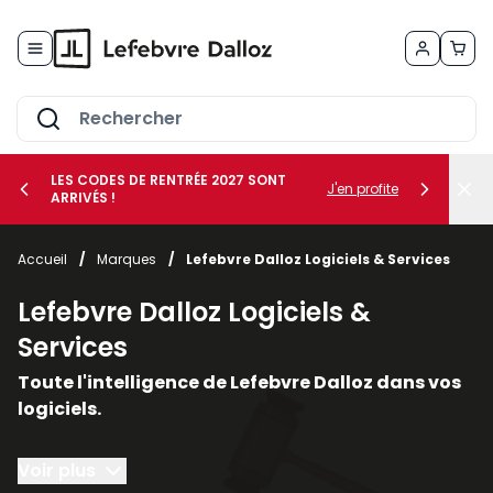
Allez au contenu
LES CODES DE RENTRÉE 2027 SONT
J'en profite
ARRIVÉS !
her le sous-menu Vos métiers
Accueil
/
Marques
/
Lefebvre Dalloz Logiciels & Services
her le sous-menu Vos besoins
Lefebvre Dalloz Logiciels &
Services
Toute l'intelligence de Lefebvre Dalloz dans vos
logiciels.
Conçus autour du droit et de la conformité, nos
Voir plus
solutions logicielles et nos services vous