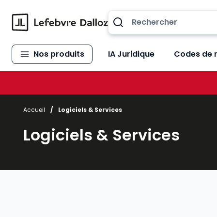
Allez au contenu
Nos produits
IA Juridique
Codes de 
Accueil
/
Logiciels & Services
Logiciels & Services