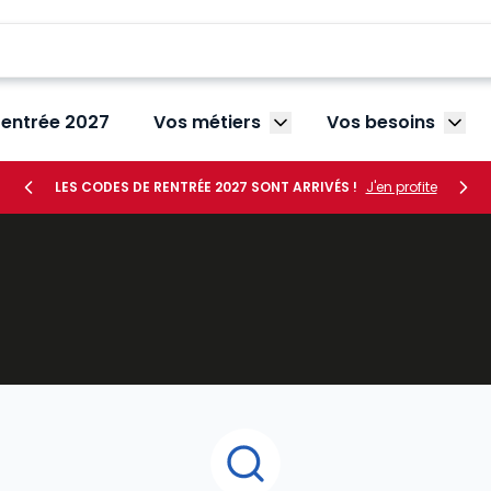
rentrée 2027
Vos métiers
Vos besoins
Afficher le sous-menu V
Affic
LES CODES DE RENTRÉE 2027 SONT ARRIVÉS !
J'en profite