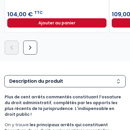
TTC
104,00 €
109,0
Ajouter au panier
Code de la commande publique 20
Description du produit
Plus de cent arrêts commentés constituant l’ossature
du droit administratif
,
complétés par les apports les
plus récents de la jurisprudence
.
L'indispensable en
droit public !
On y trouve
les principaux arrêts qui constituent