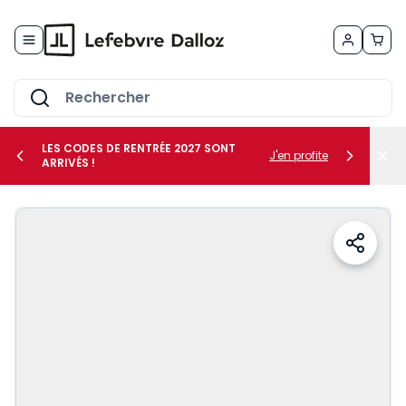
Allez au contenu
LES CODES DE RENTRÉE 2027 SONT
J'en profite
ARRIVÉS !
her le sous-menu Vos métiers
her le sous-menu Vos besoins