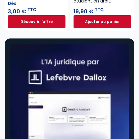
étudiant en droit.​
Dès
TTC
TTC
3,00 €
19,90 €
Découvrir l'offre
Ajouter au panier
Le code du cycliste. 3e éd. à partir de
Lexique des termes
Dès
3,00 €
TTC