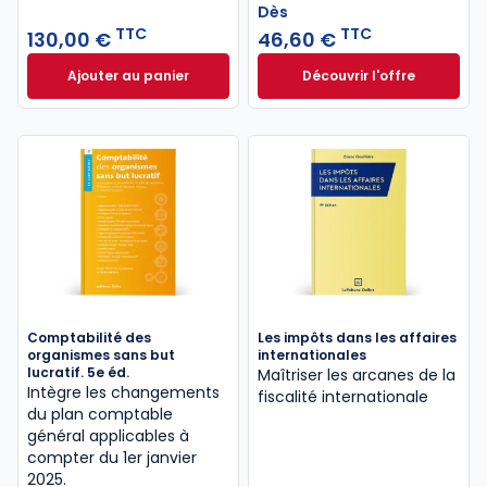
Dès
TTC
TTC
130,00 €
46,60 €
Ajouter au panier
Découvrir l'offre
Code Pratique OHADA 2026-2027 à 130,00 € TTC
Le guide pénal 202
Dès
46,60 €
TTC
Comptabilité des
Les impôts dans les affaires
organismes sans but
internationales
lucratif. 5e éd.
Maîtriser les arcanes de la
Intègre les changements
fiscalité internationale
du plan comptable
général applicables à
compter du 1er janvier
2025.