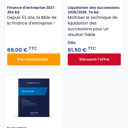
Finance d'entreprise 2027.
Liquidation des successions
25e éd.
2025/2026. 7e éd.
Depuis 52 ans, la Bible de
Maîtriser la technique de
la Finance d’entreprise​ !
liquidation des
successions pour un
résultat fiable
Dès
TTC
TTC
69,00 €
61,50 €
Pré-commander
Découvrir l'offre
Finance d'entreprise 2027. 25e éd. à 69,00 € TTC
Liquidation des su
Dès
61,50 €
TTC