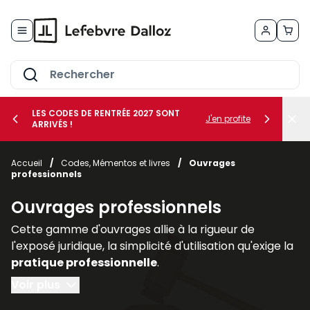
Allez au contenu
LES CODES DE RENTRÉE 2027 SONT
J'en profite
ARRIVÉS !
her le sous-menu Vos métiers
Accueil
/
Codes, Mémentos et livres
/
Ouvrages
professionnels
her le sous-menu Vos besoins
Ouvrages professionnels
Cette gamme d'ouvrages allie à la rigueur de
l'exposé juridique, la simplicité d'utilisation qu'exige la
pratique professionnelle
.
Voir plus
Regroupés par thèmes ou par collections, les