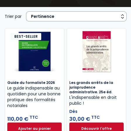
ouvrages juridiques
que vous découvrirez dans cet
espace de notre catalogue en ligne, ont été confiés
à des praticiens reconnus de la matière, et conçus
Trier par
pour répondre de façon cohérente à vos besoins
professionnels.
BEST-SELLER
Guide du formaliste 2026
Les grands arrêts de la
jurisprudence
Le guide indispensable au
administrative. 25e éd.
quotidien pour une bonne
L'indispensable en droit
pratique des formalités
public !
notariales
Dès
TTC
TTC
110,00 €
30,00 €
Ajouter au panier
Découvrir l'offre
Guide du formaliste 2026 à 110,00 € TTC
Les grands arrêts 