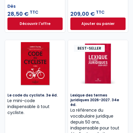
Dès
TTC
TTC
28,50 €
209,00 €
Découvrir l'offre
Ajouter au panier
Comptabilité des organismes sans but lucratif. 5e 
Les impôts dans le
Dès
28,50 €
TTC
BEST-SELLER
Le code du cycliste. 3e éd.
Lexique des termes
juridiques 2026-2027. 34e
Le mini-code
éd.
indispensable à tout
La référence du
cycliste.
vocabulaire juridique
depuis 50 ans,
indispensable pour tout