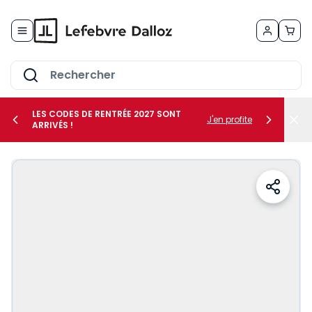
Allez au contenu
LES CODES DE RENTRÉE 2027 SONT
J'en profite
ARRIVÉS !
her le sous-menu Vos métiers
her le sous-menu Vos besoins