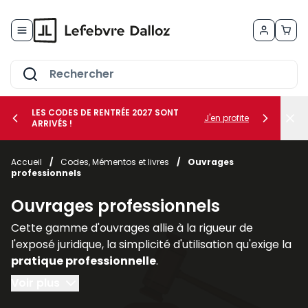
Allez au contenu
LES CODES DE RENTRÉE 2027 SONT
J'en profite
ARRIVÉS !
her le sous-menu Vos métiers
Accueil
/
Codes, Mémentos et livres
/
Ouvrages
professionnels
her le sous-menu Vos besoins
Ouvrages professionnels
Cette gamme d'ouvrages allie à la rigueur de
l'exposé juridique, la simplicité d'utilisation qu'exige la
pratique professionnelle
.
Voir plus
Regroupés par thèmes ou par collections, les