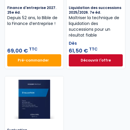
Finance d'entreprise 2027.
Liquidation des successions
25e éd.
2025/2026. 7e éd.
Depuis 52 ans, la Bible de
Maîtriser la technique de
la Finance d’entreprise​ !
liquidation des
successions pour un
résultat fiable
Dès
TTC
TTC
69,00 €
61,50 €
Pré-commander
Découvrir l'offre
Finance d'entreprise 2027. 25e éd. à 69,00 € TTC
Liquidation des su
Dès
61,50 €
TTC