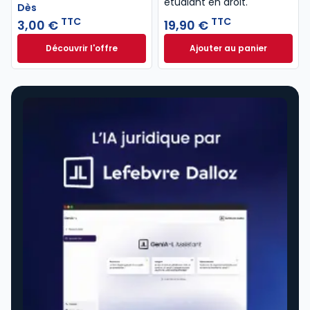
étudiant en droit.​
Dès
TTC
TTC
3,00 €
19,90 €
Découvrir l'offre
Ajouter au panier
Le code du cycliste. 3e éd. à partir de
Lexique des termes
Dès
3,00 €
TTC