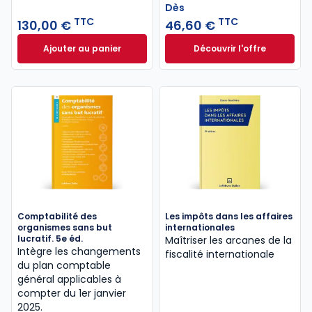
Dès
TTC
TTC
130,00 €
46,60 €
Ajouter au panier
Découvrir l'offre
Code Pratique OHADA 2026-2027 à 130,00 € TTC
Le guide pénal 202
Dès
46,60 €
TTC
Comptabilité des
Les impôts dans les affaires
organismes sans but
internationales
lucratif. 5e éd.
Maîtriser les arcanes de la
Intègre les changements
fiscalité internationale
du plan comptable
général applicables à
compter du 1er janvier
2025.