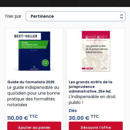
ouvrages juridiques
que vous découvrirez dans cet
espace de notre catalogue en ligne, ont été confiés
à des praticiens reconnus de la matière, et conçus
Trier par
pour répondre de façon cohérente à vos besoins
professionnels.
BEST-SELLER
Guide du formaliste 2026
Les grands arrêts de la
jurisprudence
Le guide indispensable au
administrative. 25e éd.
quotidien pour une bonne
L'indispensable en droit
pratique des formalités
public !
notariales
Dès
TTC
TTC
110,00 €
30,00 €
Ajouter au panier
Découvrir l'offre
Guide du formaliste 2026 à 110,00 € TTC
Les grands arrêts 