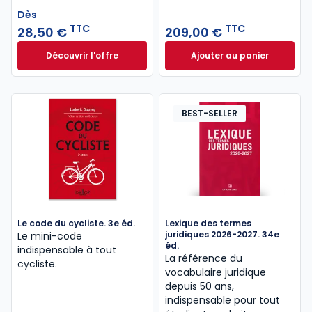
Dès
TTC
TTC
28,50 €
209,00 €
Découvrir l'offre
Ajouter au panier
Comptabilité des organismes sans but lucratif. 5e 
Les impôts dans le
Dès
28,50 €
TTC
BEST-SELLER
Le code du cycliste. 3e éd.
Lexique des termes
juridiques 2026-2027. 34e
Le mini-code
éd.
indispensable à tout
La référence du
cycliste.
vocabulaire juridique
depuis 50 ans,
indispensable pour tout