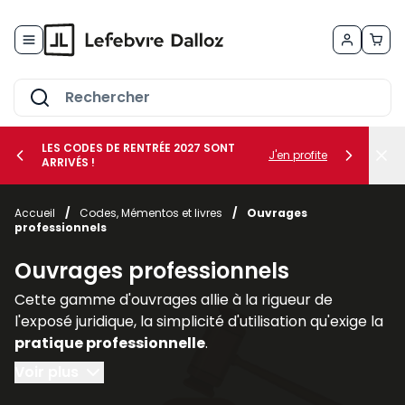
Allez au contenu
LES CODES DE RENTRÉE 2027 SONT
J'en profite
ARRIVÉS !
her le sous-menu Vos métiers
Accueil
/
Codes, Mémentos et livres
/
Ouvrages
professionnels
her le sous-menu Vos besoins
Ouvrages professionnels
Cette gamme d'ouvrages allie à la rigueur de
l'exposé juridique, la simplicité d'utilisation qu'exige la
pratique professionnelle
.
Voir plus
Regroupés par thèmes ou par collections, les