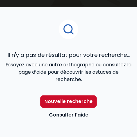
ouvrages juridiques
que vous découvrirez dans cet
espace de notre catalogue en ligne, ont été confiés
à des praticiens reconnus de la matière, et conçus
pour répondre de façon cohérente à vos besoins
professionnels.
Il n'y a pas de résultat pour votre recherche...
Essayez avec une autre orthographe ou consultez la
page d’aide pour découvrir les astuces de
recherche.
Nouvelle recherche
Consulter l’aide