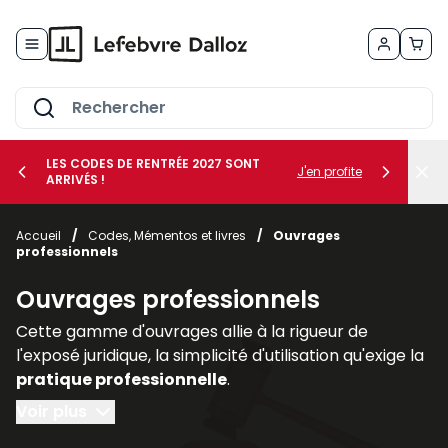
Allez au contenu
LES CODES DE RENTRÉE 2027 SONT
J'en profite
ARRIVÉS !
her le sous-menu Vos métiers
Accueil
/
Codes, Mémentos et livres
/
Ouvrages
professionnels
her le sous-menu Vos besoins
Ouvrages professionnels
Cette gamme d'ouvrages allie à la rigueur de
l'exposé juridique, la simplicité d'utilisation qu'exige la
pratique professionnelle
.
Voir plus
Regroupés par thèmes ou par collections, les