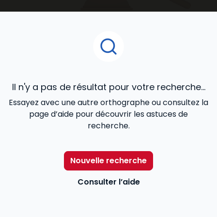
ouvrages juridiques
que vous découvrirez dans cet
espace de notre catalogue en ligne, ont été confiés
à des praticiens reconnus de la matière, et conçus
pour répondre de façon cohérente à vos besoins
professionnels.
Il n'y a pas de résultat pour votre recherche...
Essayez avec une autre orthographe ou consultez la
page d’aide pour découvrir les astuces de
recherche.
Nouvelle recherche
Consulter l’aide