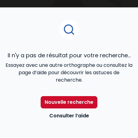
ouvrages juridiques
que vous découvrirez dans cet
espace de notre catalogue en ligne, ont été confiés
à des praticiens reconnus de la matière, et conçus
pour répondre de façon cohérente à vos besoins
professionnels.
Il n'y a pas de résultat pour votre recherche...
Essayez avec une autre orthographe ou consultez la
page d’aide pour découvrir les astuces de
recherche.
Nouvelle recherche
Consulter l’aide