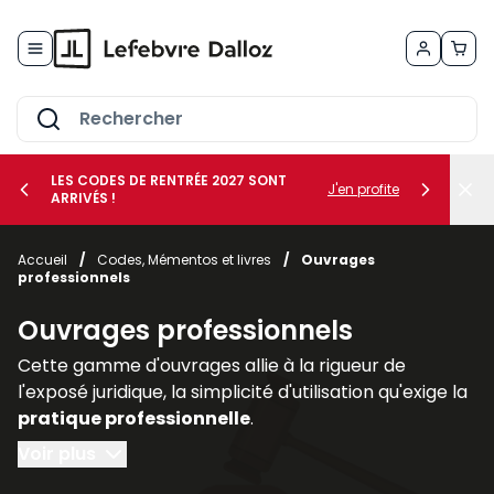
Allez au contenu
LES CODES DE RENTRÉE 2027 SONT
J'en profite
ARRIVÉS !
her le sous-menu Vos métiers
Accueil
/
Codes, Mémentos et livres
/
Ouvrages
professionnels
her le sous-menu Vos besoins
Ouvrages professionnels
Cette gamme d'ouvrages allie à la rigueur de
l'exposé juridique, la simplicité d'utilisation qu'exige la
pratique professionnelle
.
Voir plus
Regroupés par thèmes ou par collections, les