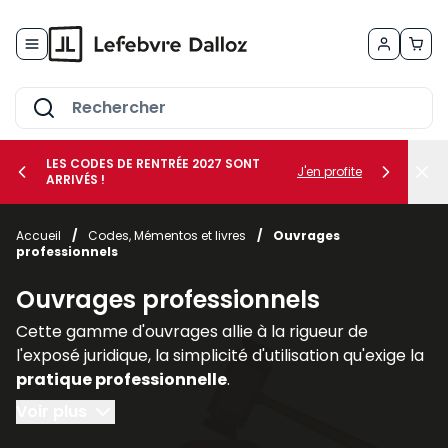
Allez au contenu
LES CODES DE RENTRÉE 2027 SONT
J'en profite
ARRIVÉS !
her le sous-menu Vos métiers
Accueil
/
Codes, Mémentos et livres
/
Ouvrages
professionnels
her le sous-menu Vos besoins
Ouvrages professionnels
Cette gamme d'ouvrages allie à la rigueur de
l'exposé juridique, la simplicité d'utilisation qu'exige la
pratique professionnelle
.
Voir plus
Regroupés par thèmes ou par collections, les