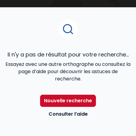
ouvrages juridiques
que vous découvrirez dans cet
espace de notre catalogue en ligne, ont été confiés
à des praticiens reconnus de la matière, et conçus
pour répondre de façon cohérente à vos besoins
professionnels.
Il n'y a pas de résultat pour votre recherche...
Essayez avec une autre orthographe ou consultez la
page d’aide pour découvrir les astuces de
recherche.
Nouvelle recherche
Consulter l’aide