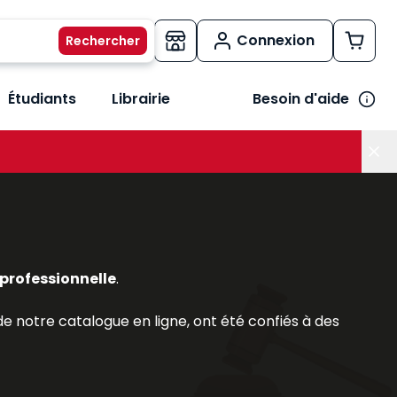
Connexion
Étudiants
Librairie
Besoin d'aide
os métiers
her le sous-menu Vos besoins
professionnelle
.
 notre catalogue en ligne, ont été confiés à des
ls.