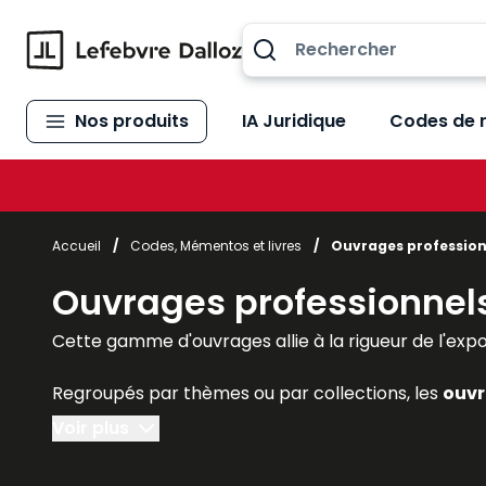
Allez au contenu
Nos produits
IA Juridique
Codes de 
Accueil
/
Codes, Mémentos et livres
/
Ouvrages profession
Ouvrages professionnel
Cette gamme d'ouvrages allie à la rigueur de l'exposé 
Regroupés par thèmes ou par collections, les
ouvr
praticiens reconnus de la matière, et conçus pour
Voir plus