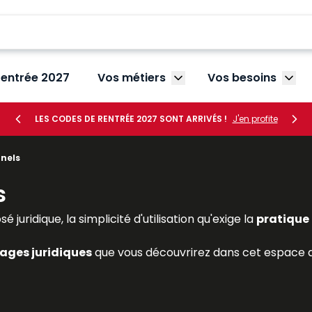
rentrée 2027
Vos métiers
Vos besoins
Afficher le sous-menu V
Affic
LES CODES DE RENTRÉE 2027 SONT ARRIVÉS !
J'en profite
nels
s
juridique, la simplicité d'utilisation qu'exige la
pratique 
ages juridiques
que vous découvrirez dans cet espace de
 répondre de façon cohérente à vos besoins professionne