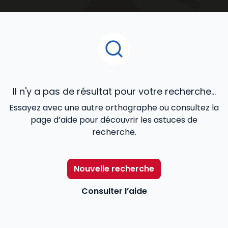
ouvrages juridiques
que vous découvrirez dans cet
espace de notre catalogue en ligne, ont été confiés
à des praticiens reconnus de la matière, et conçus
pour répondre de façon cohérente à vos besoins
professionnels.
Il n'y a pas de résultat pour votre recherche...
Essayez avec une autre orthographe ou consultez la
page d’aide pour découvrir les astuces de
recherche.
Nouvelle recherche
Consulter l’aide