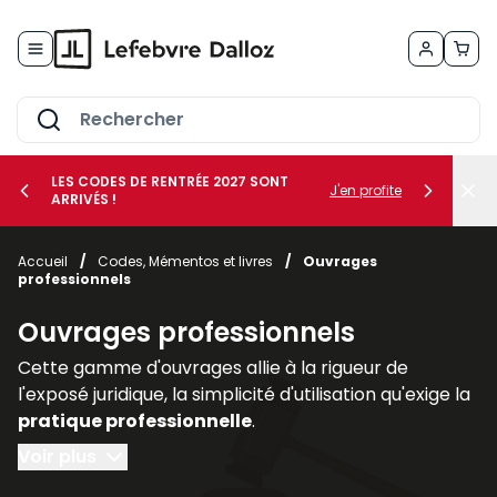
Allez au contenu
LES CODES DE RENTRÉE 2027 SONT
J'en profite
ARRIVÉS !
her le sous-menu Vos métiers
Accueil
/
Codes, Mémentos et livres
/
Ouvrages
professionnels
her le sous-menu Vos besoins
Ouvrages professionnels
Cette gamme d'ouvrages allie à la rigueur de
l'exposé juridique, la simplicité d'utilisation qu'exige la
pratique professionnelle
.
Voir plus
Regroupés par thèmes ou par collections, les