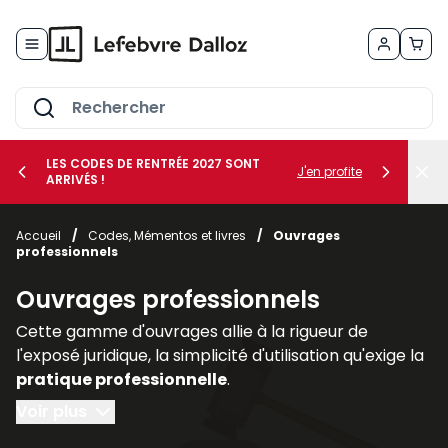
Allez au contenu
LES CODES DE RENTRÉE 2027 SONT
J'en profite
ARRIVÉS !
her le sous-menu Vos métiers
Accueil
/
Codes, Mémentos et livres
/
Ouvrages
professionnels
her le sous-menu Vos besoins
Ouvrages professionnels
Cette gamme d'ouvrages allie à la rigueur de
l'exposé juridique, la simplicité d'utilisation qu'exige la
pratique professionnelle
.
Voir plus
Regroupés par thèmes ou par collections, les