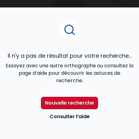
ouvrages juridiques
que vous découvrirez dans cet
espace de notre catalogue en ligne, ont été confiés
à des praticiens reconnus de la matière, et conçus
pour répondre de façon cohérente à vos besoins
professionnels.
Il n'y a pas de résultat pour votre recherche...
Essayez avec une autre orthographe ou consultez la
page d’aide pour découvrir les astuces de
recherche.
Nouvelle recherche
Consulter l’aide