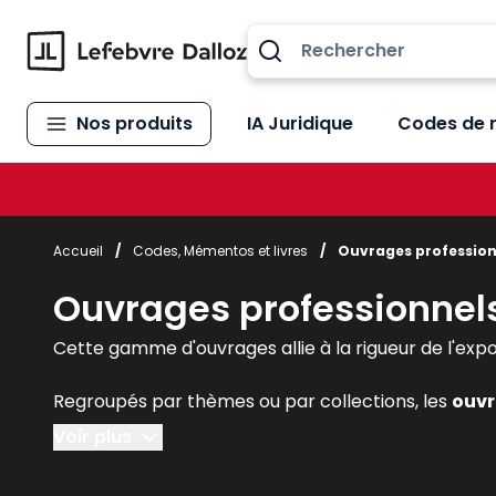
Allez au contenu
Nos produits
IA Juridique
Codes de 
Accueil
/
Codes, Mémentos et livres
/
Ouvrages profession
Ouvrages professionnel
Cette gamme d'ouvrages allie à la rigueur de l'exposé 
Regroupés par thèmes ou par collections, les
ouvr
praticiens reconnus de la matière, et conçus pour
Voir plus