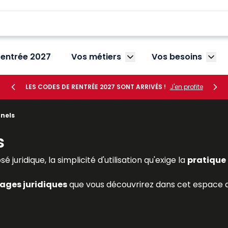
rentrée 2027
Vos métiers
Vos besoins
Afficher le sous-menu V
Affic
LES CODES DE RENTRÉE 2027 SONT ARRIVÉS !
J'en profite
nels
s
juridique, la simplicité d'utilisation qu'exige la
pratique 
ages juridiques
que vous découvrirez dans cet espace de
 répondre de façon cohérente à vos besoins professionne