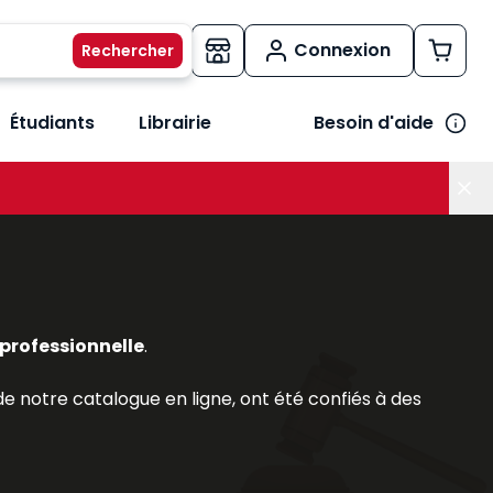
Connexion
Étudiants
Librairie
Besoin d'aide
os métiers
her le sous-menu Vos besoins
professionnelle
.
 notre catalogue en ligne, ont été confiés à des
ls.