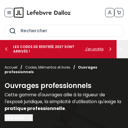
Allez au contenu
LES CODES DE RENTRÉE 2027 SONT
J'en profite
ARRIVÉS !
her le sous-menu Vos métiers
Accueil
/
Codes, Mémentos et livres
/
Ouvrages
professionnels
her le sous-menu Vos besoins
Ouvrages professionnels
Cette gamme d'ouvrages allie à la rigueur de
l'exposé juridique, la simplicité d'utilisation qu'exige la
pratique professionnelle
.
Voir plus
Regroupés par thèmes ou par collections, les