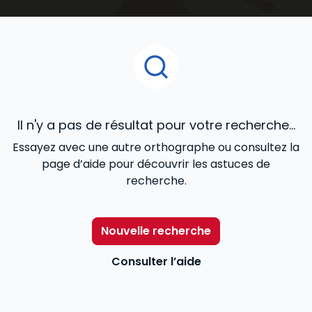
ouvrages juridiques
que vous découvrirez dans cet
espace de notre catalogue en ligne, ont été confiés
à des praticiens reconnus de la matière, et conçus
pour répondre de façon cohérente à vos besoins
professionnels.
Il n'y a pas de résultat pour votre recherche...
Essayez avec une autre orthographe ou consultez la
page d’aide pour découvrir les astuces de
recherche.
Nouvelle recherche
Consulter l’aide