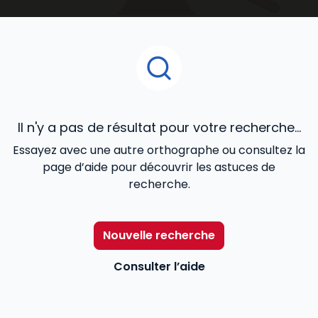
ouvrages juridiques
que vous découvrirez dans cet
espace de notre catalogue en ligne, ont été confiés
à des praticiens reconnus de la matière, et conçus
pour répondre de façon cohérente à vos besoins
professionnels.
Il n'y a pas de résultat pour votre recherche...
Essayez avec une autre orthographe ou consultez la
page d’aide pour découvrir les astuces de
recherche.
Nouvelle recherche
Consulter l’aide