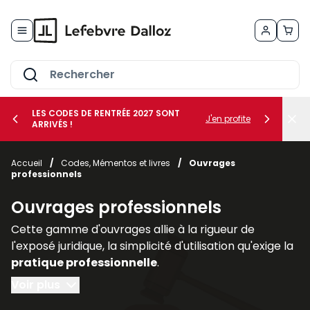
Allez au contenu
LES CODES DE RENTRÉE 2027 SONT
J'en profite
ARRIVÉS !
her le sous-menu Vos métiers
Accueil
/
Codes, Mémentos et livres
/
Ouvrages
professionnels
her le sous-menu Vos besoins
Ouvrages professionnels
Cette gamme d'ouvrages allie à la rigueur de
l'exposé juridique, la simplicité d'utilisation qu'exige la
pratique professionnelle
.
Voir plus
Regroupés par thèmes ou par collections, les