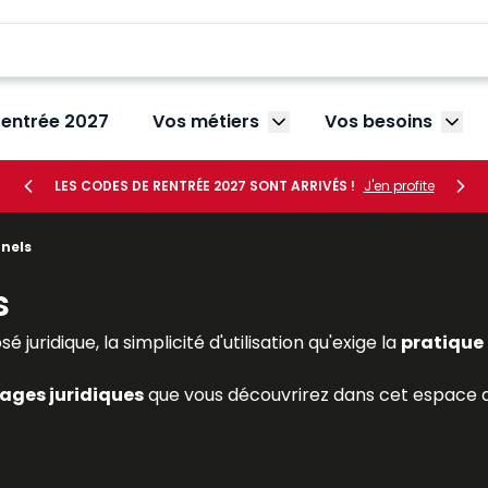
rentrée 2027
Vos métiers
Vos besoins
Afficher le sous-menu V
Affic
LES CODES DE RENTRÉE 2027 SONT ARRIVÉS !
J'en profite
nels
s
juridique, la simplicité d'utilisation qu'exige la
pratique 
ages juridiques
que vous découvrirez dans cet espace de
 répondre de façon cohérente à vos besoins professionne