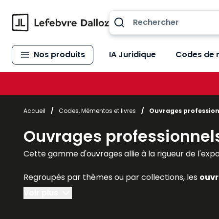
Allez au contenu
Nos produits
IA Juridique
Codes de 
Accueil
/
Codes, Mémentos et livres
/
Ouvrages profession
Ouvrages professionnel
Cette gamme d'ouvrages allie à la rigueur de l'exposé 
Regroupés par thèmes ou par collections, les
ouvr
praticiens reconnus de la matière, et conçus pour
Voir plus