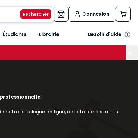
Connexion
Étudiants
Librairie
Besoin d'aide
os métiers
her le sous-menu Vos besoins
professionnelle
.
 notre catalogue en ligne, ont été confiés à des
ls.