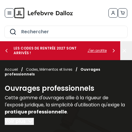
Allez au contenu
LES CODES DE RENTRÉE 2027 SONT
J'en profite
ARRIVÉS !
her le sous-menu Vos métiers
Accueil
/
Codes, Mémentos et livres
/
Ouvrages
professionnels
her le sous-menu Vos besoins
Ouvrages professionnels
Cette gamme d'ouvrages allie à la rigueur de
l'exposé juridique, la simplicité d'utilisation qu'exige la
pratique professionnelle
.
Voir plus
Regroupés par thèmes ou par collections, les