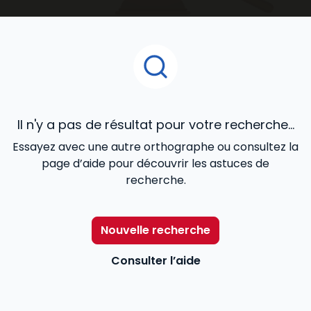
ouvrages juridiques
que vous découvrirez dans cet
espace de notre catalogue en ligne, ont été confiés
à des praticiens reconnus de la matière, et conçus
pour répondre de façon cohérente à vos besoins
professionnels.
Il n'y a pas de résultat pour votre recherche...
Essayez avec une autre orthographe ou consultez la
page d’aide pour découvrir les astuces de
recherche.
Nouvelle recherche
Consulter l’aide